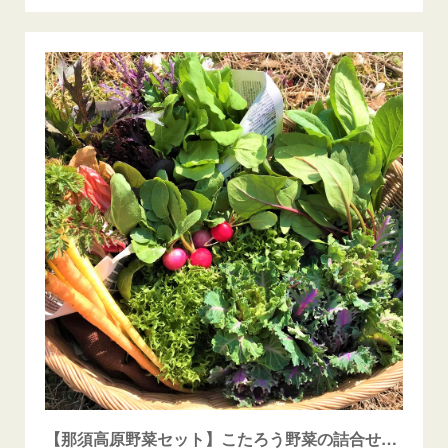
【那須高原野菜セット】こたろう野菜の詰合せM | 那須高原こたろうファーム powered by BASE