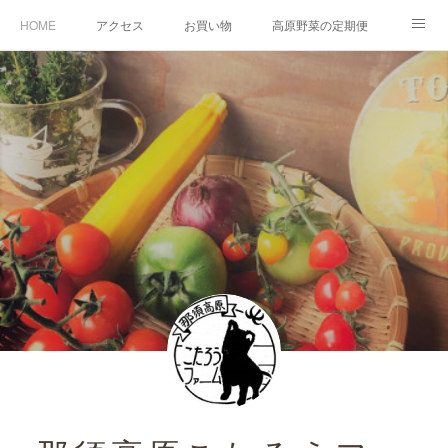
HOME
アクセス
お買い物
高原野菜の定期便
ふるさと納税
お問合せ
こたろうファームについて
English