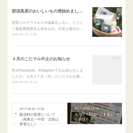
那須高原のおいしいもの便始めました！
新型コロナウイルスが猛威をふるい、とうと
う緊急事態宣言も発令され、不安な毎日か…
2020.04.10 11:02
４月のこたマル中止のお知らせ
昨日Facebook、Instagramでもお知らせしま
したが、４月２７日（月）のこたマルを開…
2020.04.02 10:18
2017.09.25 12:16
2017.09.26 13:33
９月２７日はベジまるし
配送料の変更について
ぇの日！
（南東北～中部・北陸は
変更なし）