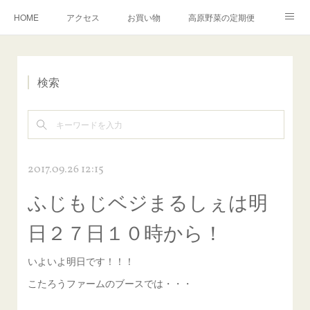
HOME
アクセス
お買い物
高原野菜の定期便
ふるさと納税
お問合せ
こたろうファームについて
検索
English
2017.09.26 12:15
ふじもじベジまるしぇは明
日２７日１０時から！
いよいよ明日です！！！
こたろうファームのブースでは・・・