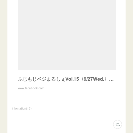
ふじもじベジまるしぇVol.15〈9/27Wed.〉ご来場のお誘い
www.facebook.com
infomation
(
15
)