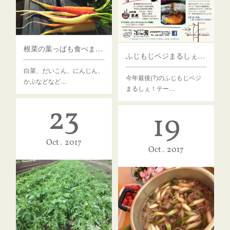
根菜の葉っぱも食べましょう！
ふじもじベジまるしぇは明日(25日)!
白菜、だいこん、にんじん、
今年最後(?)のふじもじベジ
かぶなどなど…
まるしぇ！テー…
23
19
Oct
2017
Oct
2017