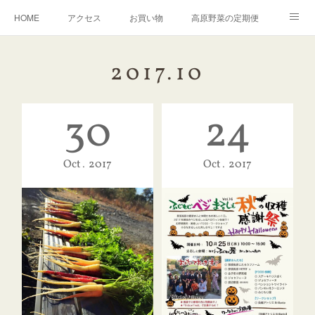
HOME
アクセス
お買い物
高原野菜の定期便
ふるさと納税
お問合せ
こたろうファームについて
2017
.
10
English
30
24
Oct
2017
Oct
2017