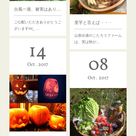
台風一過、被害はありませんでした！
里芋と言えば・・・
ご心配いただきありがとうご
ざいますm(_ …
山形出身のこたろうファーム
は、実は秋が…
14
08
Oct
2017
Oct
2017