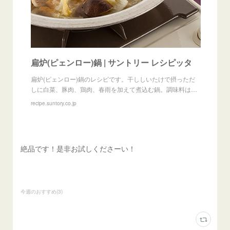
扁炉(ピェンロー)鍋 | サントリー レシピッタ
扁炉(ピェンロー)鍋のレシピです。干ししいたけで摂っただ
しに白菜、豚肉、鶏肉、春雨を加えて煮込む鍋。調味料は…
recipe.suntory.co.jp
絶品です！是非お試しくださーい！
今週のおすすめ
(
3
)