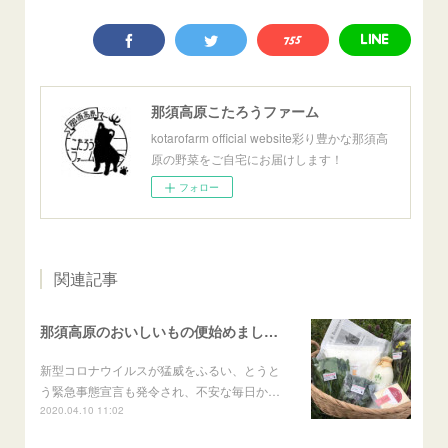
那須高原こたろうファーム
kotarofarm official website彩り豊かな那須高
原の野菜をご自宅にお届けします！
フォロー
関連記事
那須高原のおいしいもの便始めました！
新型コロナウイルスが猛威をふるい、とうと
う緊急事態宣言も発令され、不安な毎日か…
2020.04.10 11:02