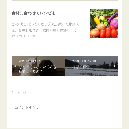
食材に合わせてレシピも！
この8月はぱっとしない天気が続いた那須高
原。台風も近づき、秋雨前線も停滞し、く…
2017.08.31 04:59
2020.01.10 12:13
2020.01.08 12:18
なんでそんなにいろんな
ほぼ初積雪
種類つくるの？
0
コメント