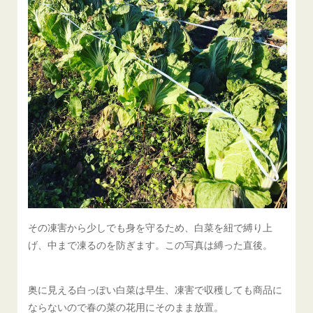
その凍害から少しでも身を守るため、白菜を紐で縛り上
げ、中まで凍るのを防ぎます。この写真は縛った直後。
奥に見える白っぽい白菜は早生、凍害で収穫しても商品に
ならないので春の菜の花用にそのまま放置。