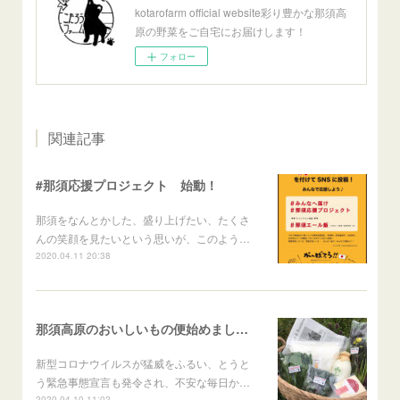
kotarofarm official website彩り豊かな那須高
原の野菜をご自宅にお届けします！
フォロー
関連記事
#那須応援プロジェクト 始動！
那須をなんとかした、盛り上げたい、たくさ
んの笑顔を見たいという思いが、このよう…
2020.04.11 20:38
那須高原のおいしいもの便始めました！
新型コロナウイルスが猛威をふるい、とうと
う緊急事態宣言も発令され、不安な毎日か…
2020.04.10 11:02