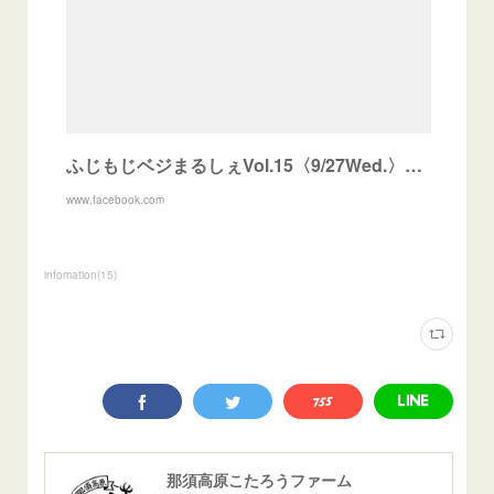
ふじもじベジまるしぇVol.15〈9/27Wed.〉ご来場のお誘い
www.facebook.com
infomation
(
15
)
那須高原こたろうファーム