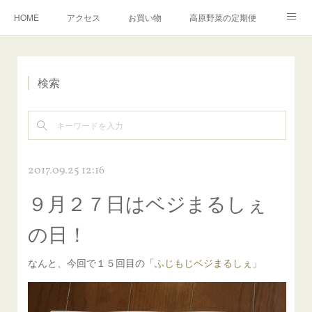
HOME
アクセス
お買い物
高原野菜の定期便
ふるさと納税
お問合せ
こたろうファームについて
検索
English
2017.09.25 12:16
９月２７日はベジまるしぇ
の日！
なんと、今回で１５回目の「
ふじもじベジまるしぇ
」