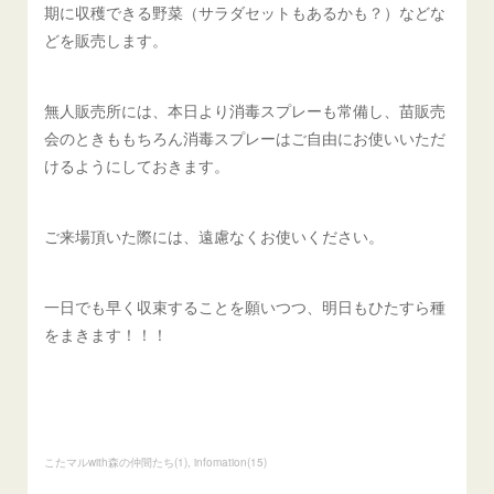
期に収穫できる野菜（サラダセットもあるかも？）などな
どを販売します。
無人販売所には、本日より消毒スプレーも常備し、苗販売
会のときももちろん消毒スプレーはご自由にお使いいただ
けるようにしておきます。
ご来場頂いた際には、遠慮なくお使いください。
一日でも早く収束することを願いつつ、明日もひたすら種
をまきます！！！
こたマルwith森の仲間たち
(
1
)
infomation
(
15
)